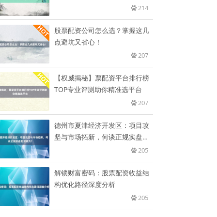
214
股票配资公司怎么选？掌握这几
点避坑又省心！
207
【权威揭秘】票配资平台排行榜
TOP专业评测助你精准选平台
207
德州市夏津经济开发区：项目攻
坚与市场拓新，何谈正规实盘配
资助
205
解锁财富密码：股票配资收益结
构优化路径深度分析
205